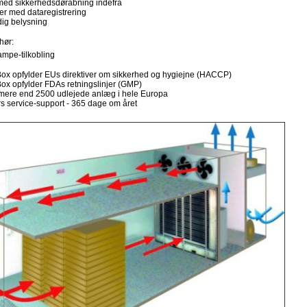
med sikkerhedsdøråbning indefra
er med dataregistrering
ig belysning
hør:
rampe-tilkobling
x opfylder EUs direktiver om sikkerhed og hygiejne (HACCP)
x opfylder FDAs retningslinjer (GMP)
mere end 2500 udlejede anlæg i hele Europa
s service-support - 365 dage om året