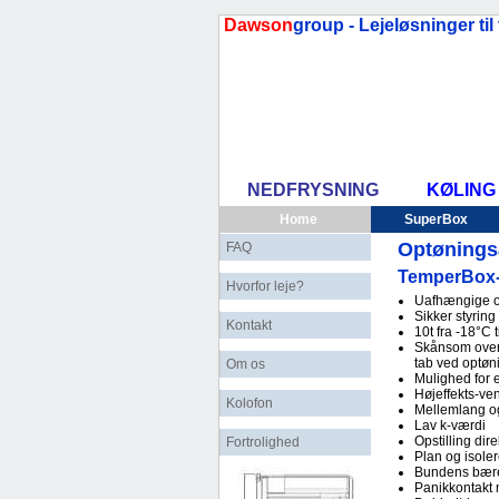
Dawson
group - Lejeløsninger ti
NEDFRYSNING
KØLING
Home
SuperBox
Optønings
FAQ
TemperBox- 
Hvorfor leje?
Uafhængige 
Sikker styring
Kontakt
10t fra -18°C t
Skånsom over 
tab ved optøn
Om os
Mulighed for 
Højeffekts-ven
Kolofon
Mellemlang og
Lav k-værdi
Opstilling dir
Fortrolighed
Plan og isole
Bundens bære
Panikkontakt 