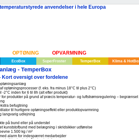
l temperaturstyrede anvendelser i hele Europa
OPTØNING
OPVARMNING
EcoBox
SuperFroster
TemperBox
Klima & HotBo
anlæg - TemperBox
Kort oversigt over fordelene
optøningsanlæg
 af optøningsprocesser (f. eks. fra minus 18°C til plus 2°C)
il -2°C inden for 6 til 8h (alt efter produkt)
for produkter på grund af præcis temperatur- og luftstrømsregulering – begrænset
ing
ekstra befugtning
tilator til hurtigere optøningseffekt eller produktopvarmning
 langvarig udlejning
ekte på bund eller på understel
ret kunststofbund med belægning i skridsikker udførelse
evne 1.500 kg / m²
med alarm for indespærret medarbejder