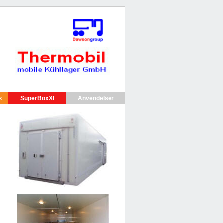
x
SuperBoxXl
Anvendelser