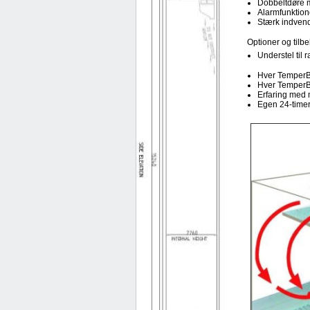
Dobbeltdøre 
Alarmfunktion
Stærk indvend
Optioner og tilbe
Understel til 
Hver TemperBo
Hver TemperBo
Erfaring med 
Egen 24-timer