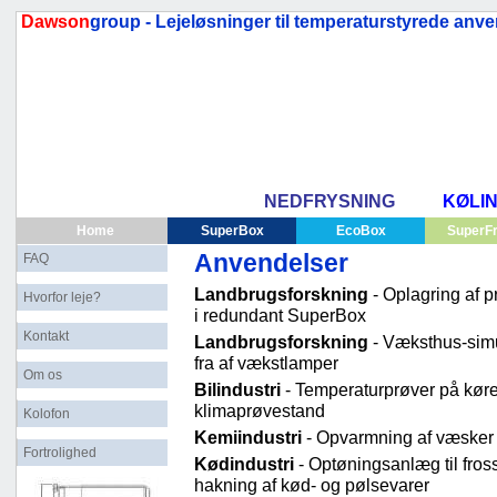
Dawson
group - Lejeløsninger til temperaturstyrede anve
NEDFRYSNING
KØLI
Home
SuperBox
EcoBox
SuperFr
Anvendelser
FAQ
Landbrugsforskning
- Oplagring af p
Hvorfor leje?
i redundant SuperBox
Kontakt
Landbrugsforskning
- Væksthus-simu
fra af vækstlamper
Om os
Bilindustri
- Temperaturprøver på køretø
klimaprøvestand
Kolofon
Kemiindustri
- Opvarmning af væsker i
Fortrolighed
Kødindustri
- Optøningsanlæg til frosse
hakning af kød- og pølsevarer